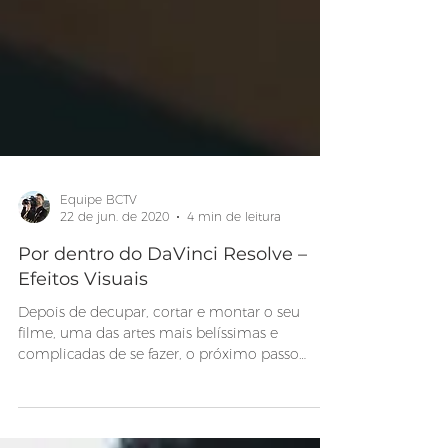
Equipe BCTV
22 de jun. de 2020
4 min de leitura
Por dentro do DaVinci Resolve –
Efeitos Visuais
Depois de decupar, cortar e montar o seu
filme, uma das artes mais belíssimas e
complicadas de se fazer, o próximo passo
lógico no...