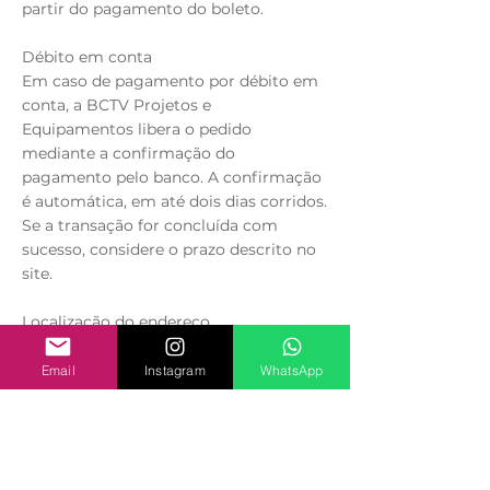
partir do pagamento do boleto.
Débito em conta
Em caso de pagamento por débito em
conta, a BCTV Projetos e
Equipamentos libera o pedido
mediante a confirmação do
pagamento pelo banco. A confirmação
é automática, em até dois dias corridos.
Se a transação for concluída com
sucesso, considere o prazo descrito no
site.
Localização do endereço
Diante de qualquer dificuldade, os
entregadores imediatamente
Email
Instagram
WhatsApp
comunicam a equipe responsável pelo
envio da mercadoria, que entrará em
contato com o(a) cliente a fim de
confirmar e completar os dados e