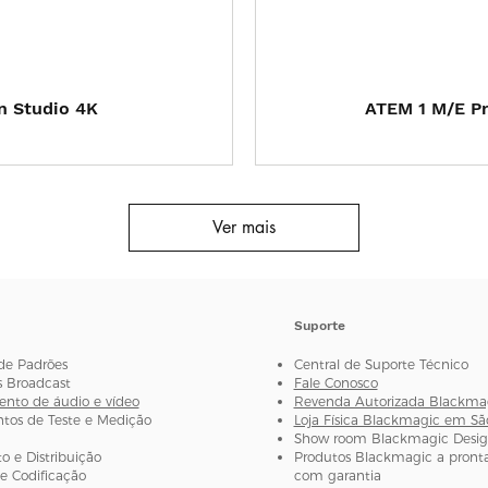
 rápida
Visual
n Studio 4K
ATEM 1 M/E Pr
Ver mais
Suporte
de Padrões
Central de Suporte Técnico
s Broadcast
Fale Conosco
nto de áudio e vídeo
Revenda Autorizada Blackma
os de Teste e Medição
Loja Física Blackmagic em Sã
Show room Blackmagic Desi
 e Distribuição
Produtos Blackmagic a pronta
e Codificação
com garantia