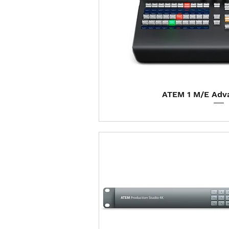
Visualização
ATEM 1 M/E Adv