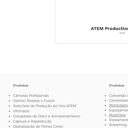
Visualização
ATEM Productio
Produtos
Produtos
Câmeras Profissionais
Conversão 
Conversore
DaVinci Resolve e Fusion
Monitorame
Switchers de Produção Ao Vivo ATEM
Equipament
Ultimatte
MultiView
Gravadores de Disco e Armazenamento
Roteamento
Captura e Reprodução
Streaming 
Digitalização de Filmes Cintel