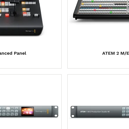
 rápida
Visual
anced Panel
ATEM 2 M/E