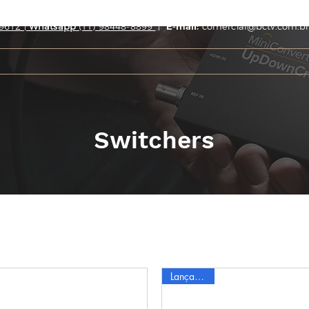
9612 |
Whatsapp
(11) 98448-8899
|
E-mail:
comercial@bctv.com.br
Switchers
Lançamento