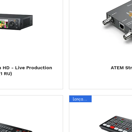
 rápida
Visual
n HD - Live Production
ATEM Str
1 RU)
Lançamento