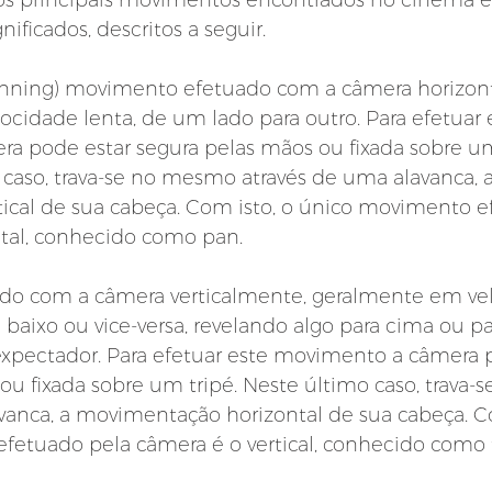
 principais movimentos encontrados no cinema e
ificados, descritos a seguir.
nning) movimento efetuado com a câmera horizon
cidade lenta, de um lado para outro. Para efetuar 
a pode estar segura pelas mãos ou fixada sobre 
o caso, trava-se no mesmo através de uma alavanca, a
cal de sua cabeça. Com isto, o único movimento e
tal, conhecido como pan.
o com a câmera verticalmente, geralmente em ve
 baixo ou vice-versa, revelando algo para cima ou pa
expectador. Para efetuar este movimento a câmera 
ou fixada sobre um tripé. Neste último caso, trava
vanca, a movimentação horizontal de sua cabeça. Co
etuado pela câmera é o vertical, conhecido como ti