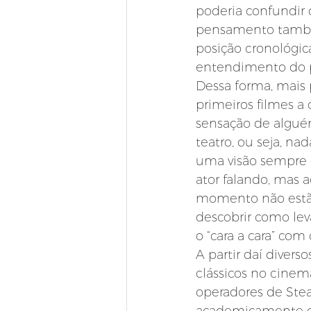
poderia confundir 
pensamento também 
posição cronológi
entendimento do p
Dessa forma, mais 
primeiros filmes 
sensação de alguém
teatro, ou seja, n
uma visão sempre g
ator falando, mas
momento não estão
descobrir como lev
o “cara a cara” co
A partir daí diver
clássicos no cinem
operadores de Stea