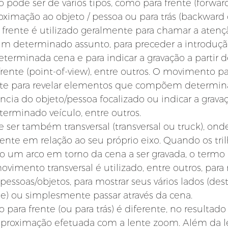
ode ser de vários tipos, como para frente (forward 
ximação ao objeto / pessoa ou para trás (backward o
rente é utilizado geralmente para chamar a atenç
um determinado assunto, para preceder a introduç
rminada cena e para indicar a gravação a partir d
ente (point-of-view), entre outros. O movimento par
nte para revelar elementos que compõem determina
cia do objeto/pessoa focalizado ou indicar a gravaçã
terminado veículo, entre outros.
er também transversal (transversal ou truck), ond
ente em relação ao seu próprio eixo. Quando os tril
o um arco em torno da cena a ser gravada, o termo u
movimento transversal é utilizado, entre outros, para 
essoas/objetos, para mostrar seus vários lados (des
e) ou simplesmente passar através da cena.
 para frente (ou para trás) é diferente, no resultado 
roximação efetuada com a lente zoom. Além da l