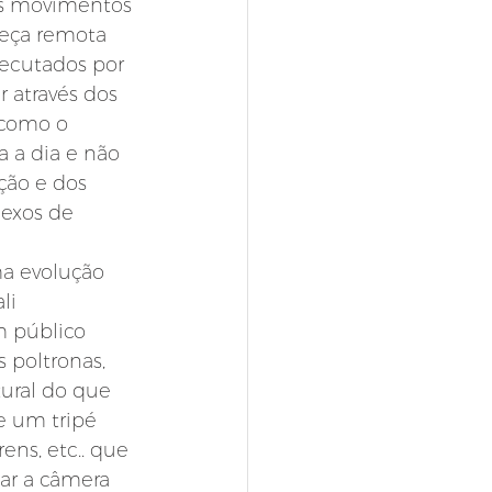
 os movimentos 
eça remota 
ecutados por 
 através dos 
como o 
 a dia e não 
ção e dos 
exos de 
a evolução 
li 
m público 
 poltronas, 
tural do que 
e um tripé 
ens, etc.. que 
r a câmera 