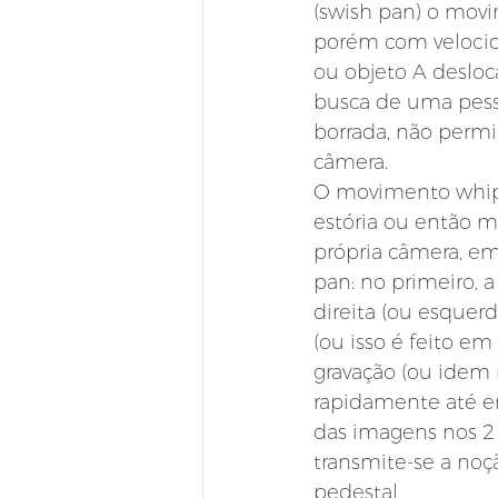
(swish pan) o mov
porém com veloci
ou objeto A desloc
busca de uma pess
borrada, não permit
câmera.
O movimento whip 
estória ou então m
própria câmera, em
pan: no primeiro, 
direita (ou esquer
(ou isso é feito em
gravação (ou idem
rapidamente até en
das imagens nos 2
transmite-se a no
pedestal