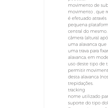
movimento de subid
movimento , que r
é efetuado atravé
pequena plataforma
central do mesmo. 
câmera (altura) ap
uma alavanca que p
uma trava para fix
alavanca, em model
uso deste tipo de
permitir moviment
desta alavanca (no
trepidações.
tracking
nome utilizado pa
suporte do tipo dol