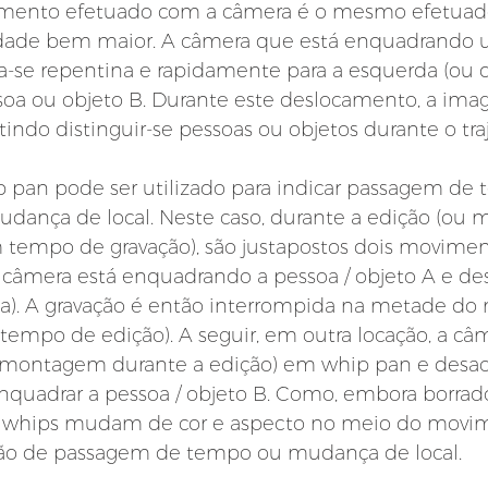
imento efetuado com a câmera é o mesmo efetuad
dade bem maior. A câmera que está enquadrando 
a-se repentina e rapidamente para a esquerda (ou di
oa ou objeto B. Durante este deslocamento, a ima
indo distinguir-se pessoas ou objetos durante o tra
pan pode ser utilizado para indicar passagem de 
udança de local. Neste caso, durante a edição (ou
 tempo de gravação), são justapostos dois movime
a câmera está enquadrando a pessoa / objeto A e des
da). A gravação é então interrompida na metade d
 tempo de edição). A seguir, em outra locação, a câm
 montagem durante a edição) em whip pan e desac
quadrar a pessoa / objeto B. Como, embora borrado
 whips mudam de cor e aspecto no meio do movim
ção de passagem de tempo ou mudança de local.