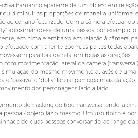
pectiva (tamanho aparente de um objeto em relação a
ou diminuir as proporções de maneira uniforme, e
ão ao cenário focalizado. Com a câmera efetuando
ly” aproximando-se de uma pessoa por exemplo, o c
lmente, em cima e embaixo em relação à câmera, para
fetuado com a lente zoom, as partes todas apar
vessem para fora da tela, em todas as direções.
o com movimentação lateral da câmera (transversal)
 a simulação do mesmo movimento através de uma
 é ‘passiva’, o “dolly” lateral participa mais da ação, 
ovimento dos personagens lado a lado.
mento de tracking do tipo transversal onde, além 
 pessoa / objeto faz o mesmo. Um uso típico é por
nhada de duas pessoas conversando, ao longo da c