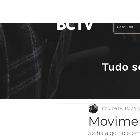
Contato
(11) 3192-
Tudo s
Equipe BCTV
24 d
Movimen
Se há algo hoje e