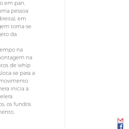
o em pan, 
uma pessoa 
reita), em 
gem torna-se 
jeto da 
tempo na 
 montagem na 
ntos de whip 
loca-se para a 
o movimento 
era inicia a 
elera 
s, os fundos 
ento, 