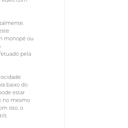
 vídeo com 
talmente, 
este 
um monopé ou 
 
fetuado pela 
locidade 
ra baixo do 
pode estar 
-se no mesmo 
m isto, o 
lt.