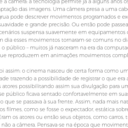
 é a câmera: a tecnologia permite já a alguns anos
 captação das imagens. Uma câmera presa a uma cab
rua pode descrever movimentos programados e ex
avidade e grande precisão. Ou então pode passear
 cenários suspensa suavemente em equipamentos 
m dia esses movimentos tornaram-se comuns no dia
o público – muitos já nasceram na era da computa
, que reproduzem em animações movimentos compl
i assim: o cinema nasceu de certa forma como um
dade trazendo a possibilidade de registrar o que era a
 atores possibilitando assim sua divulgação para u
se público ficava sentado confortavelmente em suas
o o que se passava à sua frente. Assim, nada mais na
os filmes, como se fosse o expectador, estática sobr
am os atores ou então seus objetos, como carros, tr
não a câmera. Pensava-se na época que movimenta