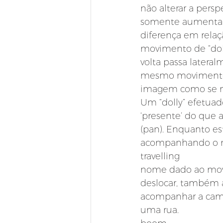
não alterar a pers
somente aumentar 
diferença em relaç
movimento de “dol
volta passa latera
mesmo movimento e
imagem como se mo
Um “dolly” efetuad
‘presente’ do que
(pan). Enquanto esta
acompanhando o m
travelling
nome dado ao movi
deslocar, também a
acompanhar a cami
uma rua.