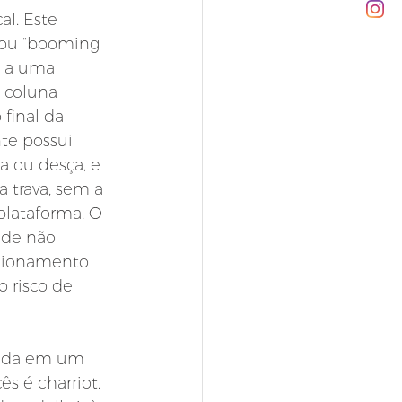
l. Este 
 ou “booming 
e a uma 
 coluna 
final da 
te possui 
 ou desça, e 
 trava, sem a 
plataforma. O 
 de não 
cionamento 
 risco de 
iada em um 
s é charriot. 