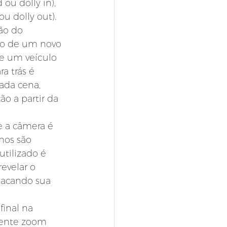
ou dolly in), 
u dolly out). 
ão do 
ão de um novo 
e um veículo 
a trás é 
da cena, 
o a partir da 
e a câmera é 
hos são 
tilizado é 
revelar o 
tacando sua 
final na 
ente zoom 