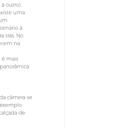
 outro), 
xiste uma 
 um 
enário à 
 trás. No 
ecem na 
 é mais 
 panorâmica 
da câmera se 
 exemplo 
alçada de 