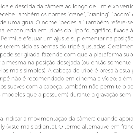
a e descida da câmera ao longo de um eixo vertica
ecebe também os nomes “crane”, “craning”, “boom”
s de uma grua. O nome “pedestal” também refere-s
, encontrada em tripés do tipo fotográfico, fixada à
Permite efetuar um ajuste suplementar na posição 
ós terem sido as pernas do tripé ajustadas. Geralmen
ode ser girada, fazendo com que a plataforma suba
ar a mesma na posição desejada (ou então somente a
os mais simples). A cabeça do tripé é presa à esta 
 tripé não é recomendado em cinema e vídeo: além
os suaves com a cabeça, também não permite o a
s modelos que a possuem) durante a gravação sem o
ra indicar a movimentação da câmera quando apo
ly (visto mais adiante). O termo alternativo em francê