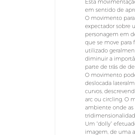
Esta movimentação p
em sentido de apro
O movimento para f
expectador sobre 
personagem em dete
que se move para fr
utilizado geralme
diminuir a importân
parte de trás de de
O movimento pode s
deslocada lateralm
curvos, descrevend
arc ou circling. O 
ambiente onde as p
tridimensionalidad
Um “dolly” efetuado
imagem, de uma ap