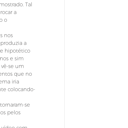
ostrado. Tal 
ocar a 
o o 
s nos 
produzia a 
e hipotético 
anos e sim 
 vê-se um 
entos que no 
ma iria 
nte colocando-
 tornaram-se 
os pelos 