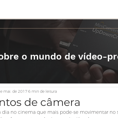
9612 |
Whatsapp
(11) 98448-8899
|
E-mail:
comercial@bctv.com.br
obre o mundo de vídeo-p
e mai. de 2017
6 min de leitura
tos de câmera
m dia no cinema que mais pode-se movimentar no s