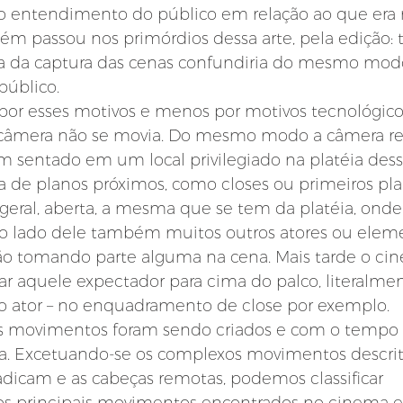
o entendimento do público em relação ao que era m
passou nos primórdios dessa arte, pela edição: tr
ca da captura das cenas confundiria do mesmo mod
úblico.
por esses motivos e menos por motivos tecnológico
a câmera não se movia. Do mesmo modo a câmera re
 sentado em um local privilegiado na platéia dess
ada de planos próximos, como closes ou primeiros pl
eral, aberta, a mesma que se tem da platéia, onde
 ao lado dele também muitos outros atores ou elem
 tomando parte alguma na cena. Mais tarde o cine
ar aquele expectador para cima do palco, literalme
m o ator – no enquadramento de close por exemplo.
sos movimentos foram sendo criados e com o tempo
a. Excetuando-se os complexos movimentos descrit
dicam e as cabeças remotas, podemos classificar 