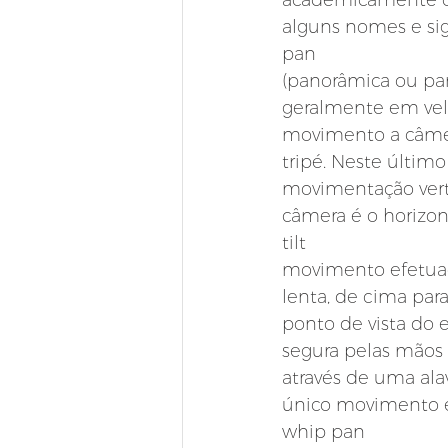
academicamente os
alguns nomes e sign
pan
(panorâmica ou pa
geralmente em velo
movimento a câmer
tripé. Neste últim
movimentação verti
câmera é o horizon
tilt
movimento efetuad
lenta, de cima para
ponto de vista do 
segura pelas mãos 
através de uma ala
único movimento ef
whip pan