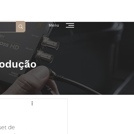
 | São Paulo
Menu
rodução
et de 