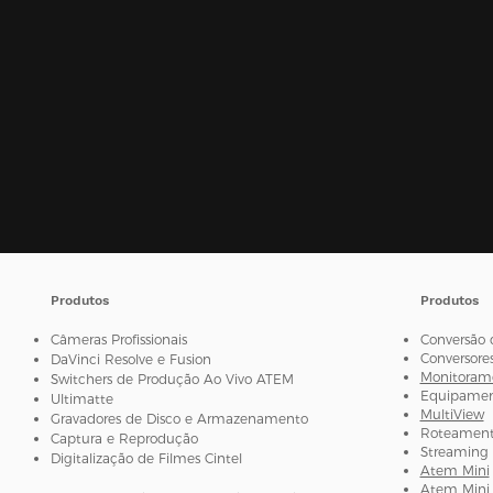
Produtos
Produtos
Câmeras Profissionais
Conversão 
Conversore
DaVinci Resolve e Fusion
Monitorame
Switchers de Produção Ao Vivo ATEM
Equipament
Ultimatte
MultiView
Gravadores de Disco e Armazenamento
Roteamento
Captura e Reprodução
Streaming 
Digitalização de Filmes Cintel
Atem Mini
Atem Mini 