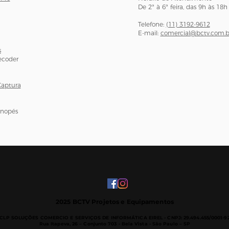
De 2ª à 6ª feira, das 9h às 18h
Telefone:
(11) 3192-9612
E-mail:
comercial@bctv.com.b
s
ecoder
Captura
onopés
2025 BCTV Projetos e Equipamentos
CLP SOLUÇÕES COMERCIO E SERVIÇOS DE INFORMÁTICA EIREL -
CNPJ: 29.494.455/0001-9
Rua Itapeva, 26 – Conjunto 703 - B
ela Vista - São Paulo – SP