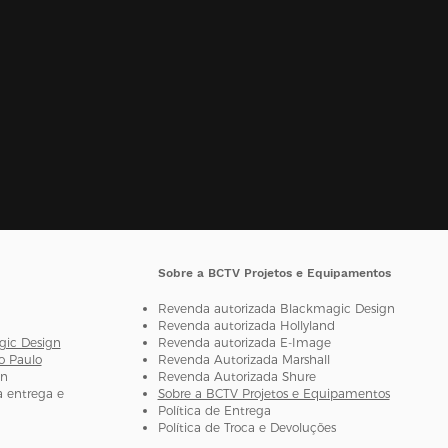
Sobre a BCTV Projetos e Equipamentos
Revenda autorizada Blackmagic Design
Revenda autorizada H
ollyland
gic Design
Revenda autorizada E-Image
o Paulo
Revenda Autorizada Marshall
gn
Revenda Autorizada Shure
 entrega e
Sobre a BCTV Projetos e Equipamentos
Política de Entrega
Política de Troca e Devoluções