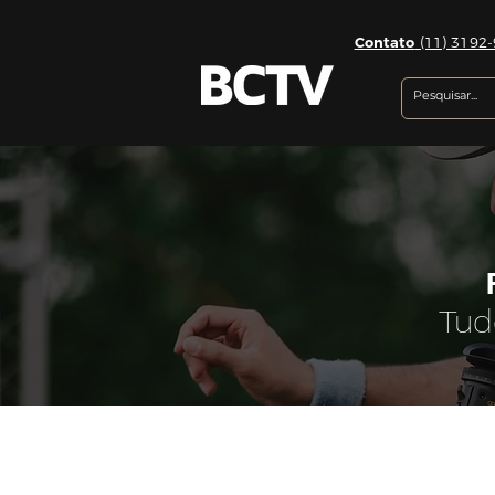
Contato
(11) 3192-
Tud