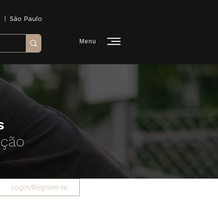
 | São Paulo
Menu
s
ução
Login/Registre-se