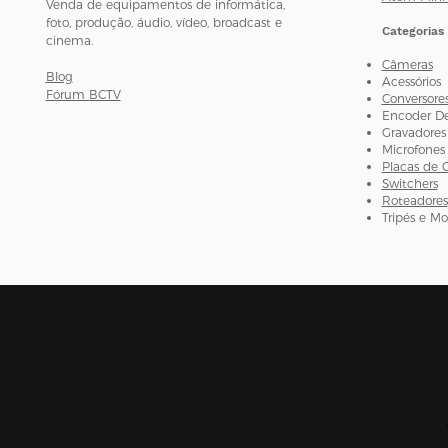
Venda de equipamentos de informática,
foto, produção, áudio, vídeo, broadcast e
Categorias
cinema.
Câmeras
Blog
Acessórios
Fórum BCTV
Conversore
Encoder D
Gravadores
Microfones
Placas de 
Switchers
Roteadores
Tripés e M