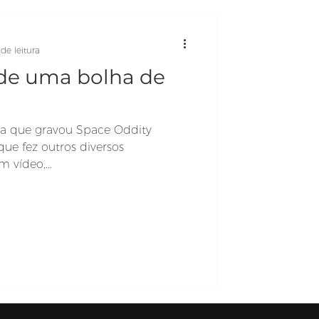
de leitura
de uma bolha de
uta que gravou Space Oddity
ue fez outros diversos
 vídeo,...