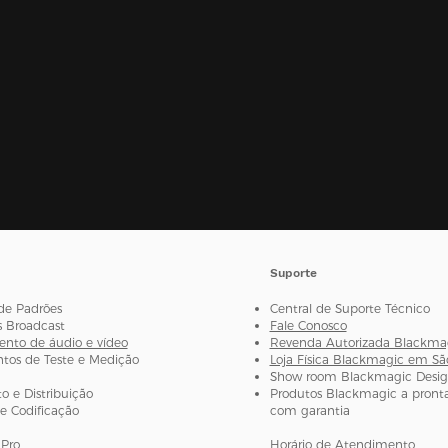
Suporte
de Padrões
Central de Suporte Técnico
s Broadcast
Fale Conosco
nto de áudio e vídeo
Revenda Autorizada Blackma
os de Teste e Medição
Loja Física Blackmagic em Sã
Show room Blackmagic Desi
 e Distribuição
Produtos Blackmagic a pronta
e Codificação
com garantia
Pro
Horário de Atendimento