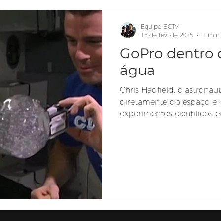
Equipe BCTV
15 de fev. de 2015
1 min 
GoPro dentro 
água
Chris Hadfield, o astrona
diretamente do espaço e q
experimentos científicos em