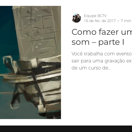
Equipe BCTV
16 de fev. de 2017
7 min 
Como fazer um
som – parte I
Você trabalha com eventos
sair para uma gravação ex
de um curso de...