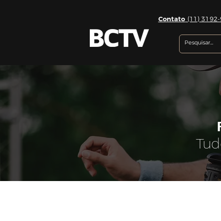
Contato
(11) 3192-
Tud