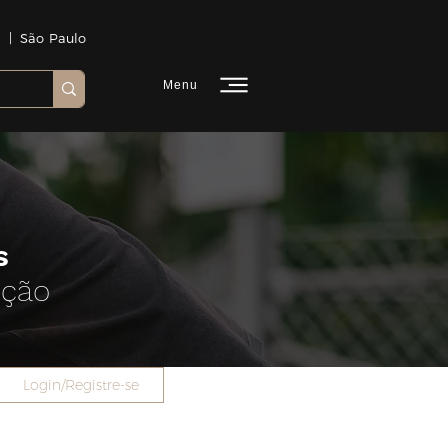
 | São Paulo
Menu
s
ução
Login/Registre-se