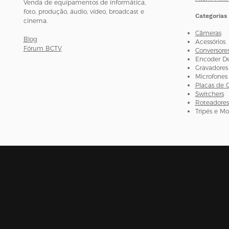
Venda de equipamentos de informática,
foto, produção, áudio, vídeo, broadcast e
Categorias
cinema.
Câmeras
Blog
Acessórios
Fórum BCTV
Conversore
Encoder D
Gravadores
Microfones
Placas de 
Switchers
Roteadores
Tripés e M