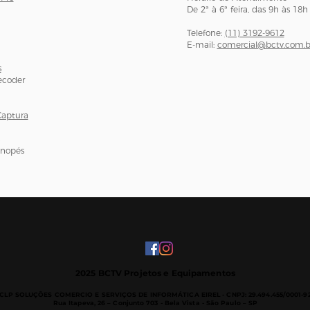
De 2ª à 6ª feira, das 9h às 18h
Telefone:
(11) 3192-9612
E-mail:
comercial@bctv.com.b
s
ecoder
Captura
onopés
2025 BCTV Projetos e Equipamentos
CLP SOLUÇÕES COMERCIO E SERVIÇOS DE INFORMÁTICA EIREL -
CNPJ: 29.494.455/0001-9
Rua Itapeva, 26 – Conjunto 703 - B
ela Vista - São Paulo – SP