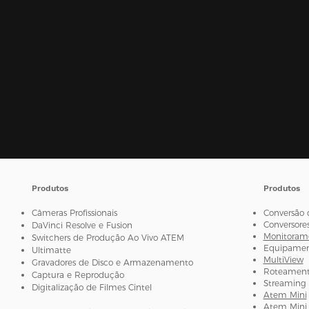
Produtos
Produtos
Câmeras Profissionais
Conversão 
Conversore
DaVinci Resolve e Fusion
Monitorame
Switchers de Produção Ao Vivo ATEM
Equipament
Ultimatte
MultiView
Gravadores de Disco e Armazenamento
Roteamento
Captura e Reprodução
Streaming 
Digitalização de Filmes Cintel
Atem Mini
Atem Mini 