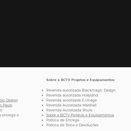
Sobre a BCTV Projetos e Equipamentos
Revenda autorizada Blackmagic Design
Revenda autorizada H
ollyland
gic Design
Revenda autorizada E-Image
o Paulo
Revenda Autorizada Marshall
gn
Revenda Autorizada Shure
 entrega e
Sobre a BCTV Projetos e Equipamentos
Política de Entrega
Política de Troca e Devoluções