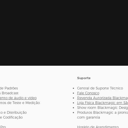
Suporte
de Padrões
Central de Suporte Técnico
s Broadcast
Fale Conosco
nto de áudio e vídeo
Revenda Autorizada Blackma
os de Teste e Medição
Loja Física Blackmagic em Sã
Show room Blackmagic Desi
 e Distribuição
Produtos Blackmagic a pronta
e Codificação
com garantia
Pro
Horário de Atendimento