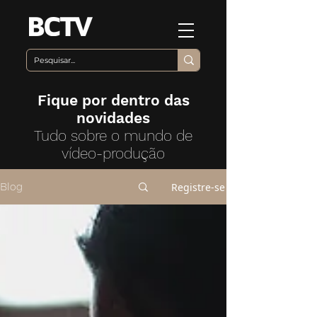
Fique por dentro das
novidades
Tudo sobre o mundo de
vídeo-produção
Registre-se
Blog