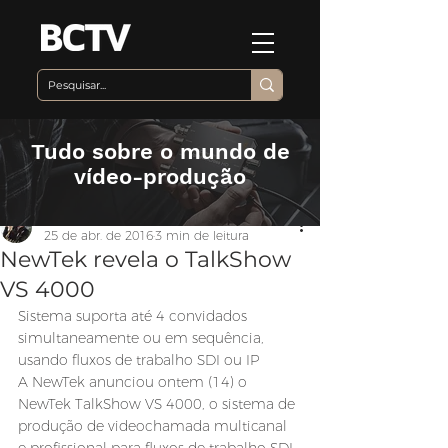
Tudo sobre o mundo de
vídeo-produção
Equipe BCTV
25 de abr. de 2016
3 min de leitura
NewTek revela o TalkShow
VS 4000
Sistema suporta até 4 convidados 
simultaneamente ou em sequência, 
usando fluxos de trabalho SDI ou IP
A NewTek anunciou ontem (14) o 
NewTek TalkShow VS 4000, o sistema de 
produção de videochamada multicanal 