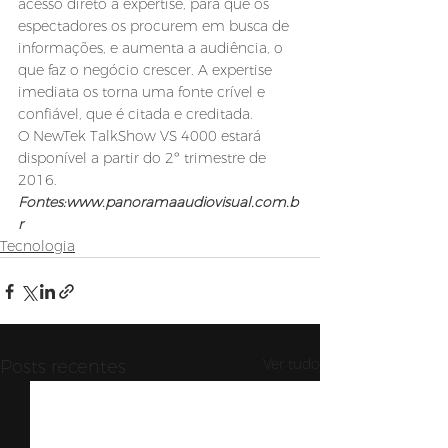
acesso direto à expertise, para que os 
espectadores os procurem em busca de 
informações, e aumenta a audiência, o 
que faz o negócio crescer. A expertise 
imediata os torna uma fonte crível e 
confiável, que é citada e creditada.
O NewTek TalkShow VS 4000 estará 
disponível a partir do 2º trimestre de 
2016.
Fontes:www.panoramaaudiovisual.com.b
r
Tecnologia
Ver tudo
Posts recentes