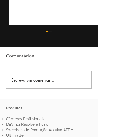
Comentários
Escreva um comentário
Usando estabilizadores
[NABSHOW 20
de câmeras
NewTek apres
novo Switcher 
4K IP
Produtos
Câmeras Profissionais
DaVinci Resolve e Fusion
Switchers de Produção Ao Vivo ATEM
Ultimatte