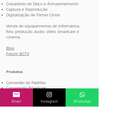
Gravadores de Disco e Armazenamento
Captura e Reprodução
Digitalização de Filmes Cintel
Venda de equipamentos de informática,
foto, produção, áudio, vídeo, broadcast e
cinema.
Blog
Fórum BCTV
Produtos
Conversão de Padrões
Conversores Broadcast
Monitoramento de áudio e vídeo
Equipamentos de Teste e Medição
Email
Instagram
WhatsApp
MultiView
Roteamento e Distribuição
Streaming e Codificação
Atem Mini
Atem Mini Pro
Categorias