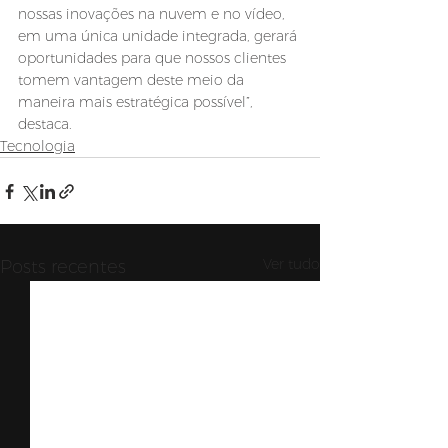
nossas inovações na nuvem e no vídeo, 
em uma única unidade integrada, gerará 
oportunidades para que nossos clientes 
tomem vantagem deste meio da 
maneira mais estratégica possível”, 
destaca.
Tecnologia
Ver tudo
Posts recentes