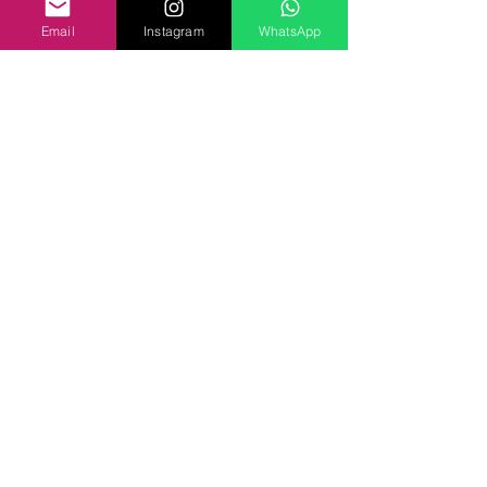
Email
Instagram
WhatsApp
Equipe BCTV
25 de abr. de 2017
8 min de leitura
Blackmagic Design Anuncia
DaVinci Resolve 14
Novas ferramentas revolucionárias para edição,
correção de cores e pós-produção de áudio
profissional desenvolvidas para possibilitar
um...
Produtos
Câmeras Profissionais
DaVinci Resolve e Fusion
Switchers de Produção Ao Vivo ATEM