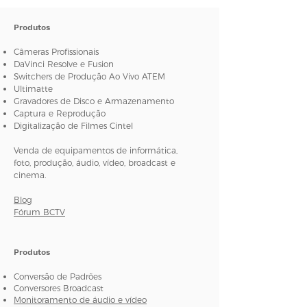
Espaço de Cor
Produtos
REC 601, REC 709.
Câmeras Profissionais
DaVinci Resolve e Fusion
Amostragem de Vídeo HDMI
Switchers de Produção Ao Vivo ATEM
4:4:4, 4:2:2 e 4:2:0.
Ultimatte
Gravadores de Disco e Armazenamento
Resolução HDMI
Captura e Reprodução
Digitalização de Filmes Cintel
Entrada de resolução HD pixel a
pixel no dispositivo conectado.
Venda de equipamentos de informática,
foto, produção, áudio, vídeo, broadcast e
Precisão de Cor HDMI
cinema.
10 bits.
Blog
Fórum BCTV
Suporte Multitaxa
Conexões de vídeo SDI e HDMI
alternáveis entre definição padrão
Produtos
e alta definição.
Conversão de Padrões
Proteção contra Cópia
Conversores Broadcast
A entrada HDMI não é capaz de
Monitoramento de áudio e vídeo