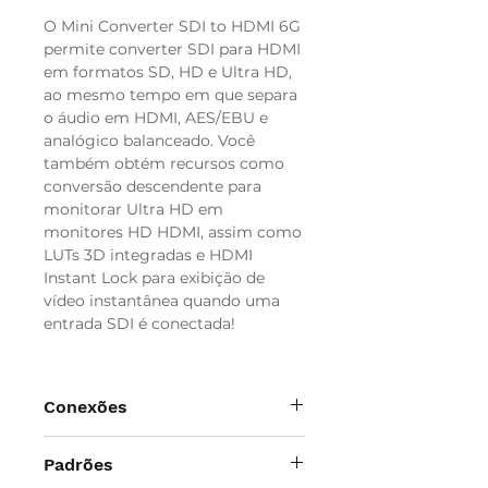
O Mini Converter SDI to HDMI 6G
permite converter SDI para HDMI
em formatos SD, HD e Ultra HD,
ao mesmo tempo em que separa
o áudio em HDMI, AES/EBU e
analógico balanceado. Você
também obtém recursos como
conversão descendente para
monitorar Ultra HD em
monitores HD HDMI, assim como
LUTs 3D integradas e HDMI
Instant Lock para exibição de
vídeo instantânea quando uma
entrada SDI é conectada!
Conexões
Entradas de Vídeo SDI
Padrões
1 x SD, HD ou 6G. 1 x entrada ALT