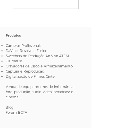
Detecção automática de SDI SD,
Padrões de Vídeo 4K
HD ou 6G.
4K DCI 23.98p, 4K DCI 24p,
4K DCI 25p
Atualizações e Configuração
USB.
Conformidade SDI
Produtos
SMPTE 259M, SMPTE 292M,
Reclocking
SMPTE 296M, SMPTE 372M,
Câmeras Profissionais
Sim.
SMPTE 424M, SMPTE 425M,
DaVinci Resolve e Fusion
Switchers de Produção Ao Vivo ATEM
SMPTE ST‑2081
Ultimatte
Gravadores de Disco e Armazenamento
Taxas de Vídeo SDI
Captura e Reprodução
Conexões de vídeo alternáveis
Digitalização de Filmes Cintel
entre definição padrão,
alta definição, 3G de nível A ou
Venda de equipamentos de informática,
foto, produção, áudio, vídeo, broadcast e
nível B e 6G.
cinema.
Amostragem de Vídeo SDI
Blog
4:2:2 e 4:4:4.
Fórum BCTV
Amostragem de Áudio SDI