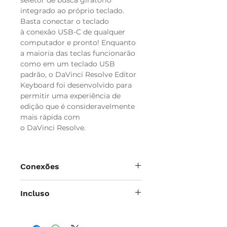
seletor de busca giratório
integrado ao próprio teclado.
Basta conectar o teclado
à conexão USB-C de qualquer
computador e pronto! Enquanto
a maioria das teclas funcionarão
como em um teclado USB
padrão, o DaVinci Resolve Editor
Keyboard foi desenvolvido para
permitir uma experiência de
edição que é consideravelmente
mais rápida com
o DaVinci Resolve.
Conexões
Interface do Computador
Incluso
USB Tipo C.
Hub USB
DaVinci Resolve Editor Keyboard
2 x USB Tipo A para um mouse