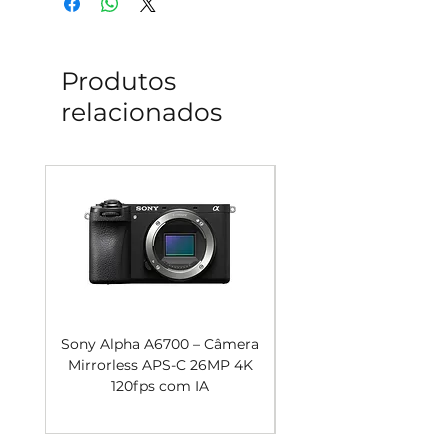
e outros dispositivos USB.
Produtos
relacionados
Sony Alpha A6700 – Câmera
Mirrorless APS-C 26MP 4K
Câmera Mirrorless A
120fps com IA