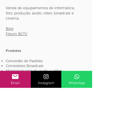
Venda de equipamentos de informática,
foto, produção, áudio, vídeo, broadcast e
cinema.
Blog
Fórum BCTV
Produtos
Conversão de Padrões
Conversores Broadcast
Monitoramento de áudio e vídeo
Equipamentos de Teste e Medição
MultiView
Email
Instagram
WhatsApp
Roteamento e Distribuição
Streaming e Codificação
Atem Mini
Atem Mini Pro
Categorias
Câmeras
2025 BCTV Projetos e
Acessórios
Equipamentos