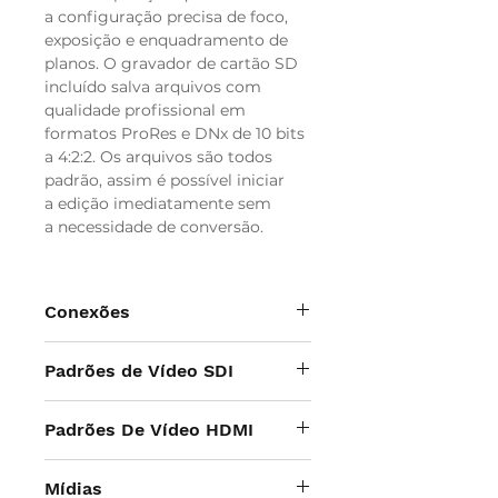
a configuração precisa de foco,
exposição e enquadramento de
planos. O gravador de cartão SD
incluído salva arquivos com
qualidade profissional em
formatos ProRes e DNx de 10 bits
a 4:2:2. Os arquivos são todos
padrão, assim é possível iniciar
a edição imediatamente sem
a necessidade de conversão.
Conexões
Entradas de Vídeo SDI
Padrões de Vídeo SDI
1 x micro-BNC.
Saídas de Vídeo SDI
Padrões de Vídeo SD
1 x micro-BNC.
Padrões De Vídeo HDMI
525i59.94 NTSC, 625i50 PAL
Taxas SDI
Padrões de Vídeo HD
270Mb, 1.5G, 3G, 6G, 12G.
Padrões de Vídeo SD
720p50, 720p59.94, 720p60
Mídias
Entradas de Vídeo HDMI 2.0a
525i59.94 NTSC, 625i50 PAL