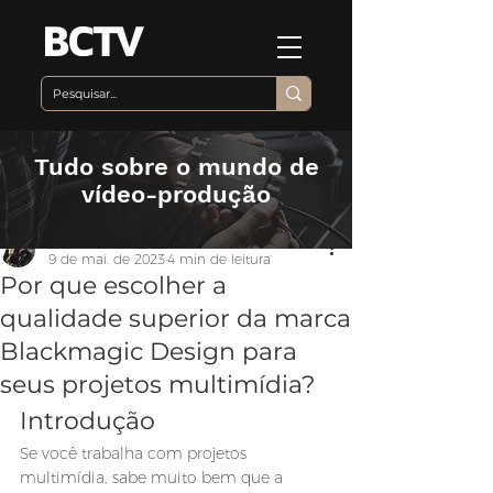
Tudo sobre o mundo de
vídeo-produção
Equipe BCTV
9 de mai. de 2023
4 min de leitura
Por que escolher a
qualidade superior da marca
Blackmagic Design para
seus projetos multimídia?
Introdução
Se você trabalha com projetos 
multimídia, sabe muito bem que a 