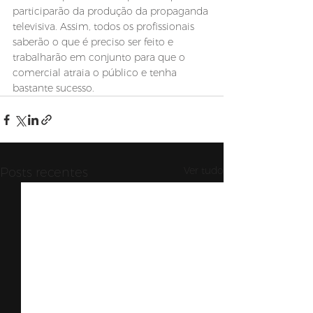
participarão da produção da propaganda 
televisiva. Assim, todos os profissionais 
saberão o que é preciso ser feito e 
trabalharão em conjunto para que o 
comercial atraia o público e tenha 
bastante sucesso.
Ver tudo
Posts recentes