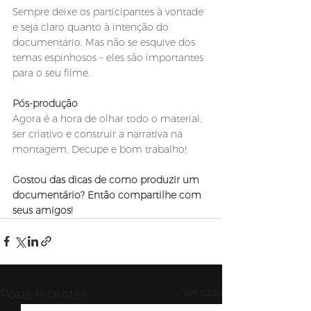
Sempre deixe os participantes à vontade 
e seja claro quanto à intenção do 
documentário. Mas não se esquive dos 
temas espinhosos – eles são importantes 
para o seu filme.
Pós-produção
Agora é a hora de olhar todo o material, 
ser criativo e construir a narrativa na 
montagem. Decupe e bom trabalho!
Gostou das dicas de como produzir um 
documentário? Então compartilhe com 
seus amigos!
Ver tudo
Posts recentes