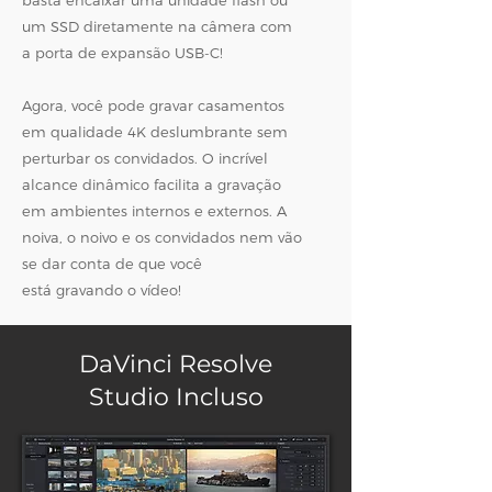
basta encaixar uma unidade flash ou
um SSD diretamente na câmera com
a porta de expansão USB-C!
Agora, você pode gravar casamentos
em qualidade 4K deslumbrante sem
perturbar os convidados. O incrível
alcance dinâmico facilita a gravação
em ambientes internos e externos. A
noiva, o noivo e os convidados nem vão
se dar conta de que você
está gravando o vídeo!
DaVinci Resolve
Studio Incluso