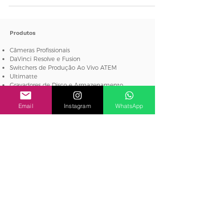
Produtos
Câmeras Profissionais
DaVinci Resolve e Fusion
Switchers de Produção Ao Vivo ATEM
Ultimatte
Gravadores de Disco e Armazenamento
Email
Instagram
WhatsApp
Captura e Reprodução
Digitalização de Filmes Cintel
Venda de equipamentos de informática,
foto, produção, áudio, vídeo, broadcast e
cinema.
Blog
Fórum BCTV
Produtos