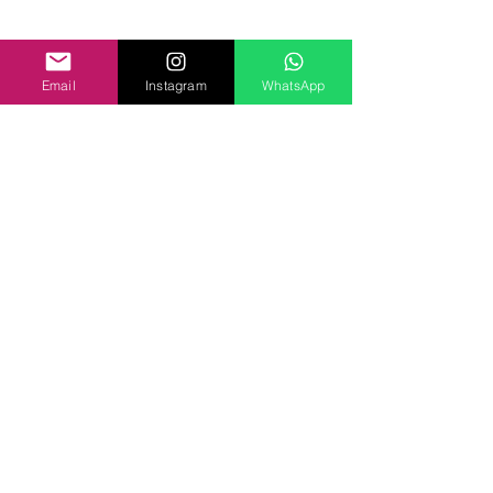
Email
Instagram
WhatsApp
Equipe BCTV
23 de nov. de 2015
1 min de leitura
A comovente história de Justino, o
vigia noturno. Essa vai fazer você
chorar.
Tem coisas que nunca mudam, e isso nem
sempre é um problema. Como os belos
comerciais de Natal da John Lewis, que se
repetem a cada ano e...