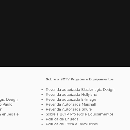
Sobre a BCTV Projetos e Equipamentos
Revenda autorizada Blackmagic Design
Revenda autorizada H
ollyland
gic Design
Revenda autorizada E-Image
o Paulo
Revenda Autorizada Marshall
gn
Revenda Autorizada Shure
 entrega e
Sobre a BCTV Projetos e Equipamentos
Política de Entrega
Política de Troca e Devoluções