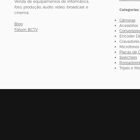
Venda de equipamentos de informática,
foto, produção, áudio, vídeo, broadcast e
Categorias
cinema.
Câmeras
Blog
Acessórios
Fórum BCTV
Conversore
Encoder D
Gravadores
Microfones
Placas de 
Switchers
Roteadores
Tripés e M