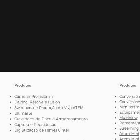
Produtos
Produtos
Câmeras Profissionais
Conversão 
Conversore
DaVinci Resolve e Fusion
Monitorame
Switchers de Produção Ao Vivo ATEM
Equipament
Ultimatte
MultiView
Gravadores de Disco e Armazenamento
Roteamento
Captura e Reprodução
Streaming 
Digitalização de Filmes Cintel
Atem Mini
Atem Mini 