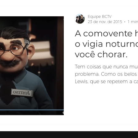
Equipe BCTV
23 de nov. de 2015
1 min
A comovente hi
o vigia noturno
você chorar.
Tem coisas que nunca mu
problema. Como os belos 
Lewis, que se repetem a ca