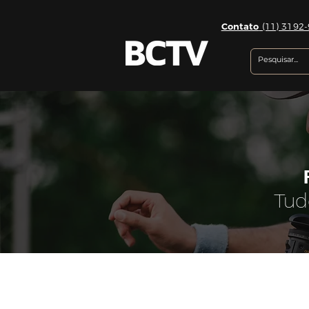
Contato
(11) 3192-
Tud