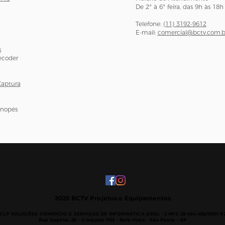
De 2ª à 6ª feira, das 9h às 18h
Telefone:
(11) 3192-9612
E-mail:
comercial@bctv.com.b
s
ecoder
Captura
onopés
2025 BCTV Projetos e Equipamentos
CLP SOLUÇÕES COMERCIO E SERVIÇOS DE INFORMÁTICA EIREL -
CNPJ: 29.494.455/0001-9
Rua Itapeva, 26 – Conjunto 703 - B
ela Vista - São Paulo – SP