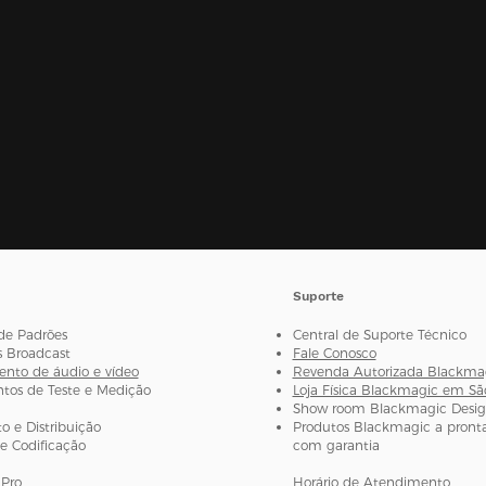
Suporte
de Padrões
Central de Suporte Técnico
s Broadcast
Fale Conosco
nto de áudio e vídeo
Revenda Autorizada Blackma
os de Teste e Medição
Loja Física Blackmagic em Sã
Show room Blackmagic Desi
 e Distribuição
Produtos Blackmagic a pronta
e Codificação
com garantia
Pro
Horário de Atendimento