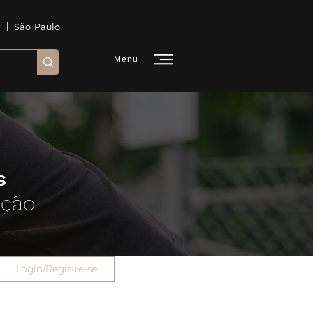
 | São Paulo
Menu
s
ução
Login/Registre-se