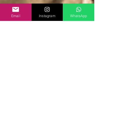
Email
Instagram
WhatsApp
Equipe BCTV
9 de jun. de 2017
7 min de leitura
O que Edson, Lumière e Melies
tem em comum?
A linha do tempo do cinema pode ser fixada
nas primeiras décadas do século 19, quando
alguns aparelhos para mostrar imagens em
movimento...
Produtos