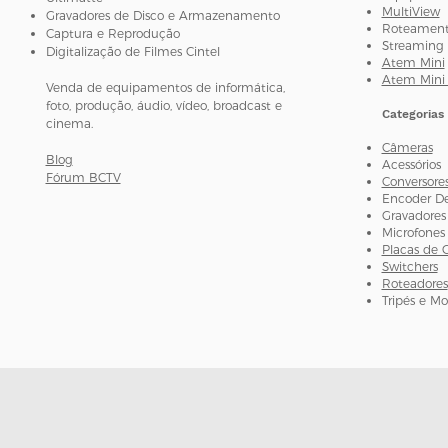
MultiView
Gravadores de Disco e Armazenamento
Roteamento
Captura e Reprodução
Streaming 
Digitalização de Filmes Cintel
Atem Mini
Atem Mini 
Venda de equipamentos de informática,
foto, produção, áudio, vídeo, broadcast e
Categorias
cinema.
Câmeras
Blog
Acessórios
Fórum BCTV
Conversore
Encoder D
Gravadores
Microfones
Placas de 
Switchers
Roteadores
Tripés e M