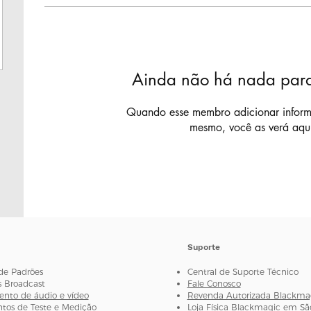
Ainda não há nada para
Quando esse membro adicionar inform
mesmo, você as verá aqu
Suporte
de Padrões
Central de Suporte Técnico
s Broadcast
Fale Conosco
nto de áudio e vídeo
Revenda Autorizada Blackma
os de Teste e Medição
Loja Física Blackmagic em Sã