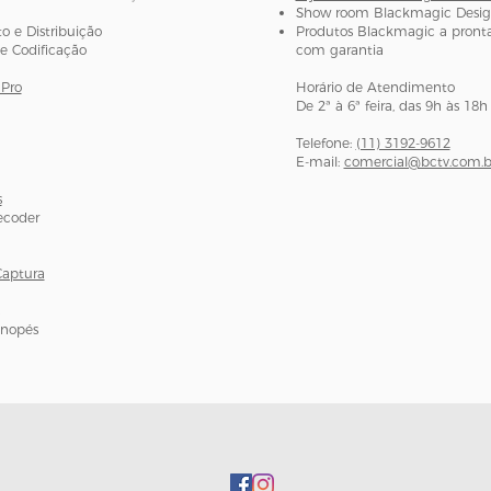
Show room Blackmagic Desi
 e Distribuição
Produtos Blackmagic a pronta
e Codificação
com garantia
Pro
Horário de Atendimento
De 2ª à 6ª feira, das 9h às 18h
Telefone:
(11) 3192-9612
E-mail:
comercial@bctv.com.b
s
ecoder
Captura
onopés