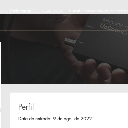
9612 |
Whatsapp
(11) 98448-8899
|
E-mail:
comercial@bctv.com.br
Perfil
Data de entrada: 9 de ago. de 2022