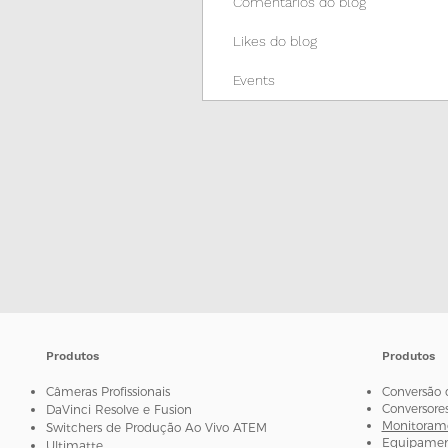
Comentários do blog
Likes do blog
Events
Produtos
Produtos
Câmeras Profissionais
Conversão 
Conversore
DaVinci Resolve e Fusion
Monitorame
Switchers de Produção Ao Vivo ATEM
Equipament
Ultimatte