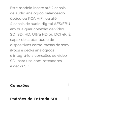
Este modelo insere até 2 canais
de áudio analógico balanceado,
óptico ou RCA HiFi, ou até
4 canais de áudio digital AES/EBU
em qualquer conexão de vídeo
SDI SD, HD, Ultra HD ou DCI 4K. É
capaz de captar áudio de
dispositivos como mesas de som,
iPods e decks analógicos
e integrá-lo a conexões de vídeo
SDI para uso com roteadores
e decks SDI.
Conexões
Entradas de Vídeo SDI
Padrões de Entrada SDI
1 x 12G-SDI com comutação
automática entre SD/HD/2K/4K.
Padrões de Vídeo SD