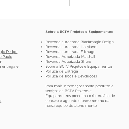
 de
N / D
SDI / HDMI
Sobre a BCTV Projetos e Equipamentos
incorporado 2 canais
Revenda autorizada Blackmagic Design
24 bits / 48 kHz
Revenda autorizada H
ollyland
gic Design
Revenda autorizada E-Image
SDI / HDMI
o Paulo
Revenda Autorizada Marshall
incorporado 2 canais
gn
Revenda Autorizada Shure
 entrega e
Sobre a BCTV Projetos e Equipamentos
24 bits / 48 kHz
Política de Entrega
Política de Troca e Devoluções
ia
5.1-5.9GHz,
configurável com a
Para mais informações sobre produtos e
serviços da BCTV Projetos e
China, América do
Equipamentos preencha o formulário de
Norte, Europa etc.
r
contato e aguarde o breve retorno da
nossa equipe de atendimento.
ção
OFDM-16QAM
Máximo 17dBm