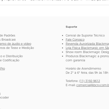
Loop out BNC
Formato de saída
vídeo
Entrada de áudio
Suporte
de Padrões
Central de Suporte Técnico
s Broadcast
Fale Conosco
nto de áudio e vídeo
Revenda Autorizada Blackma
Saída de Áudio
os de Teste e Medição
Loja Física Blackmagic em Sã
Show room Blackmagic Desi
 e Distribuição
Produtos Blackmagic a pronta
e Codificação
com garantia
Faixa de frequênc
Pro
Horário de Atendimento
De 2ª à 6ª feira, das 9h às 18h
Telefone:
(11) 3192-9612
E-mail:
comercial@bctv.com.b
Modo de modula
s
ecoder
Potência de
Transmissão