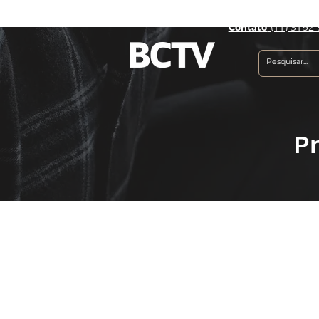
Contato
(11) 3192-
P