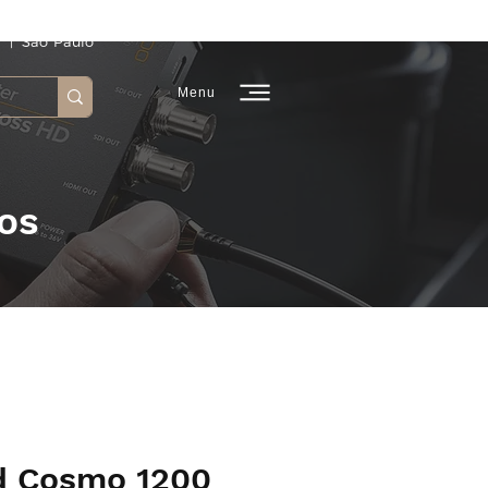
 | São Paulo
Menu
os
d Cosmo 1200