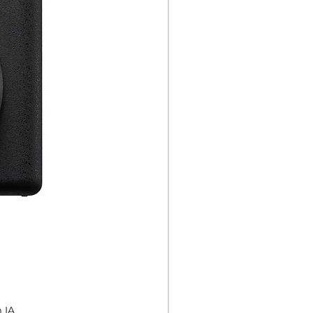
incluem antenas e
placa de bateria
ada
HDMI 480p60,
576p50, 720p50 / 59,
94/60, 1080i50 / 59.94
/ 60
5 /
4 /
-SDI
e)
372/
x
 IA