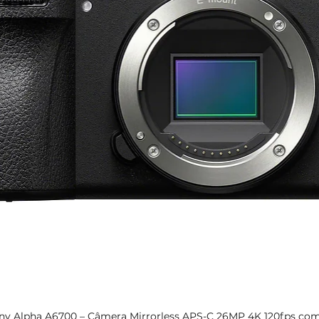
Formato de entr
de vídeo
1080p23,98 / 24/2
29,9 / 30/50 / 59,9
60
HDMI tipo A
SDI: 3G, HD e SD
(selecionado
automaticament
SMPTE-
259/274/292/296/
424/425, 1x BNC, 1
ny Alpha A6700 – Câmera Mirrorless APS-C 26MP 4K 120fps com
Visualização rápida