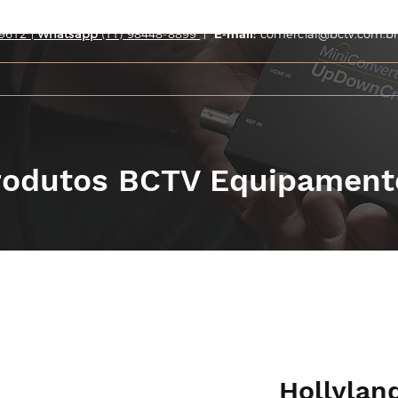
9612 |
Whatsapp
(11) 98448-8899
|
E-mail:
comercial@bctv.com.br
rodutos BCTV Equipament
Hollylan