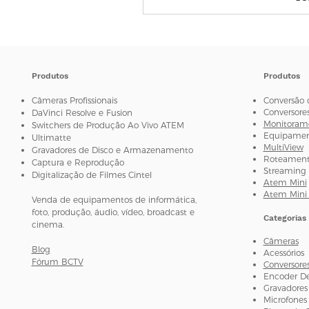
Produtos
Produtos
Câmeras Profissionais
Conversão 
Conversore
DaVinci Resolve e Fusion
Monitorame
Switchers de Produção Ao Vivo ATEM
Equipament
Ultimatte
MultiView
Gravadores de Disco e Armazenamento
Roteamento
Captura e Reprodução
Streaming 
Digitalização de Filmes Cintel
Atem Mini
Atem Mini 
Venda de equipamentos de informática,
foto, produção, áudio, vídeo, broadcast e
Categorias
cinema.
Câmeras
Blog
Acessórios
Fórum BCTV
Conversore
Encoder D
Gravadores
Microfones