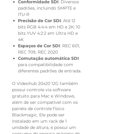
Conformidade SDI
: Diversos
padrões, incluindo SMPTE e
ITU-R
Precisão de Cor SDI
: Até 12
bits RGB 4:4:4 em HD e 2K; 10
bits YUV 4:2:2 em Ultra HD e
4K
Espaços de Cor SDI
: REC 601,
REC 709, REC 2020
Comutação automática SDI
para compatibilidade com
diferentes padrões de entrada.
O Videohub 20x20 12G também
possui controle via software
gratuito para Mac e Windows,
além de ser compatível com os
painéis de controle físico
Blackmagic. Ele pode ser
instalado em um rack de 1
unidade de altura, e possui um
consumo de energia máximo de