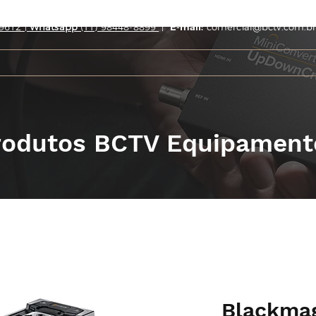
9612 |
Whatsapp
(11) 98448-8899
|
E-mail:
comercial@bctv.com.br
rodutos BCTV Equipament
Blackma