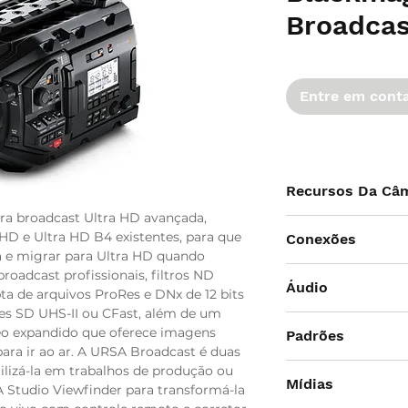
Broadcas
Entre em cont
Recursos Da Câ
a broadcast Ultra HD avançada,
Tamanho Efetivo d
HD e Ultra HD B4 existentes, para que
Conexões
2/3 de polegada ao 
 e migrar para Ultra HD quando
4K B4 (tamanho rea
Total de Entradas 
roadcast profissionais, filtros ND
mm).
Áudio
1 x SDI.
ta de arquivos ProRes e DNx de 12 bits
es SD UHS-II ou CFast, além de um
Montagem de Lent
Microfone
Total de Saídas de 
eo expandido que oferece imagens
Padrões
B4 de 2/3 de poleg
Microfone estéreo 
1 x SDI, 1 x monito
para ir ao ar. A URSA Broadcast é duas
Padrões de Vídeo 
lizá-la em trabalhos de produção ou
Controle de Lente
Alto-Falante Integ
Mídias
Taxas SDI
Nenhum.
Studio Viewfinder para transformá-la
Controle eletrônic
1 x alto-falante mo
1.5G, 3G, 6G, 12G.