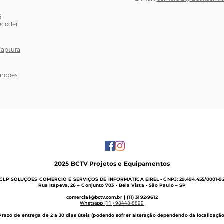
s
ecoder
Captura
onopés
2025 BCTV Projetos e Equipamentos
CLP SOLUÇÕES COMERCIO E SERVIÇOS DE INFORMÁTICA EIREL -
CNPJ: 29.494.455/0001-9
Rua Itapeva, 26 – Conjunto 703 - B
ela Vista - São Paulo – SP
comercial@bctv.com.br
| (11) 3192-961
2
Whatsapp
(11)
98448-8899
Prazo de entrega de 2 a 30 dias úteis (podendo sofrer alteração dependendo da localização