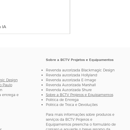
 como projeto, número de cena,
eciais.
 IA
oque na tela de 4 polegadas.
para outros comandos. 2 teclas
veis.
 de Tempo
de tempo de alta
Sobre a BCTV Projetos e Equipamentos
e menos de 1 quadro a cada
Revenda autorizada Blackmagic Design
Revenda autorizada H
ollyland
gic Design
Revenda autorizada E-Image
o Paulo
Revenda Autorizada Marshall
gn
Revenda Autorizada Shure
 entrega e
Sobre a BCTV Projetos e Equipamentos
Política de Entrega
Política de Troca e Devoluções
Para mais informações sobre produtos e
serviços da BCTV Projetos e
Equipamentos preencha o formulário de
r
contato e aguarde o breve retorno da