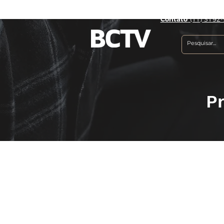
Contato
(11) 3192-
P