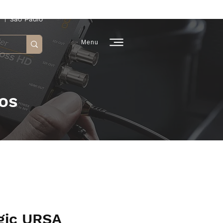
 | São Paulo
Menu
os
gic URSA