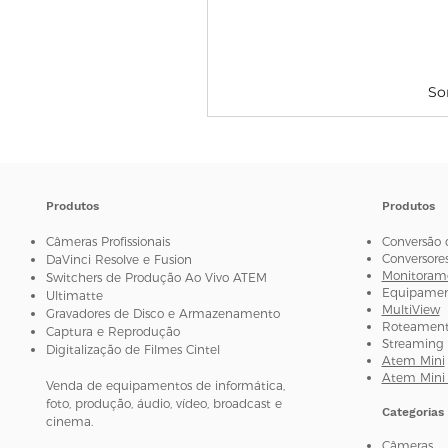
So
Produtos
Produtos
Câmeras Profissionais
Conversão 
Conversore
DaVinci Resolve e Fusion
Monitorame
Switchers de Produção Ao Vivo ATEM
Equipament
Ultimatte
MultiView
Gravadores de Disco e Armazenamento
Roteamento
Captura e Reprodução
Streaming 
Digitalização de Filmes Cintel
Atem Mini
Atem Mini 
Venda de equipamentos de informática,
foto, produção, áudio, vídeo, broadcast e
Categorias
cinema.
Câmeras