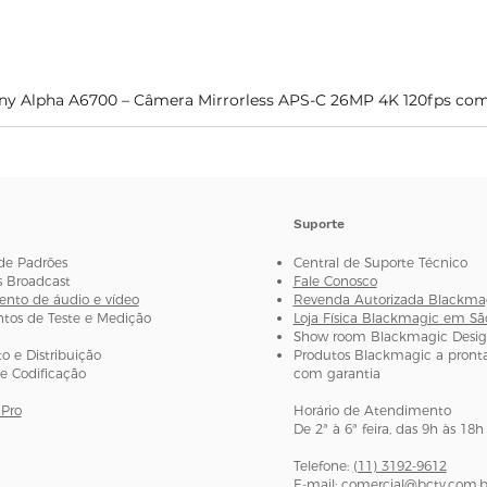
dados da claquete,
tomada e notas esp
Controles
ny Alpha A6700 – Câmera Mirrorless APS-C 26MP 4K 120fps com
Visualização rápida
Menus de tela de t
Botões de pressão 
de atalho programá
Relógio do Código
Relógio de código 
Suporte
precisão. Desvio d
de Padrões
Central de Suporte Técnico
8 horas.
s Broadcast
Fale Conosco
nto de áudio e vídeo
Revenda Autorizada Blackma
os de Teste e Medição
Loja Física Blackmagic em Sã
Show room Blackmagic Desi
 e Distribuição
Produtos Blackmagic a pronta
e Codificação
com garantia
Pro
Horário de Atendimento
De 2ª à 6ª feira, das 9h às 18h
Telefone:
(11) 3192-9612
E-mail:
comercial@bctv.com.b