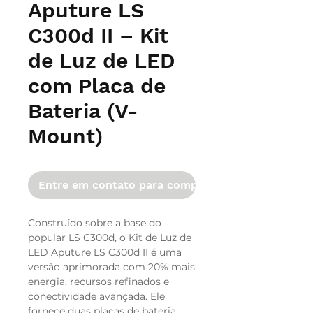
Aputure LS
C300d II – Kit
de Luz de LED
com Placa de
Bateria (V-
Mount)
Entre em contato para comprar
Construído sobre a base do
popular LS C300d, o Kit de Luz de
LED Aputure LS C300d II é uma
versão aprimorada com 20% mais
energia, recursos refinados e
conectividade avançada. Ele
fornece duas placas de bateria,