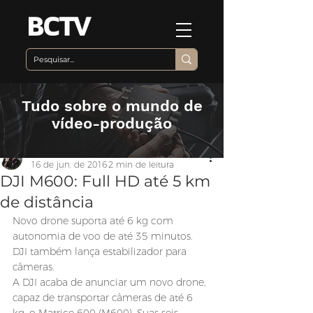
Tudo sobre o mundo de
vídeo-produção
Equipe BCTV
16 de jun. de 2016
2 min de leitura
DJI M600: Full HD até 5 km
de distância
Novo drone suporta até 6 kg com 
autonomia de voo de até 35 minutos. 
DJI também lança estabilizador para 
câmeras.
A DJI acaba de anunciar um novo drone, 
capaz de transportar câmeras de até 6 