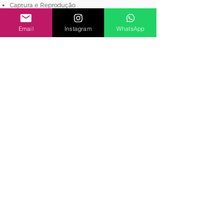
Captura e Reprodução
Digitalização de Filmes Cintel
Email
Instagram
WhatsApp
Venda de equipamentos de informática,
foto, produção, áudio, vídeo, broadcast e
cinema.
Blog
Fórum BCTV
Produtos
Conversão de Padrões
Conversores Broadcast
Monitoramento de áudio e vídeo
Equipamentos de Teste e Medição
MultiView
Roteamento e Distribuição
Streaming e Codificação
Atem Mini
Atem Mini Pro
Categorias