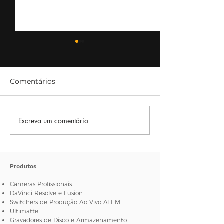
Comentários
Escreva um comentário
Usando estabilizadores
[NABSHOW 20
de câmeras
NewTek apres
novo Switcher 
4K IP
Produtos
Câmeras Profissionais
DaVinci Resolve e Fusion
Switchers de Produção Ao Vivo ATEM
Ultimatte
Gravadores de Disco e Armazenamento