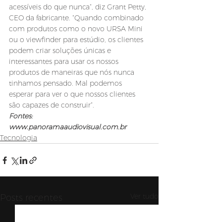
acessíveis do que nunca”, diz Grant Petty, 
CEO da fabricante. “Quando combinado 
com produtos como o novo URSA Mini 
ou o viewfinder para estúdio, os clientes 
podem criar soluções únicas e 
interessantes para usar os nossos 
produtos de maneiras que nós nunca 
tinhamos pensado. Mal podemos 
esperar para ver o que nossos clientes 
são capazes de construir”.
Fontes: 
www.panoramaaudiovisual.com.br
Tecnologia
Ver tudo
Posts recentes