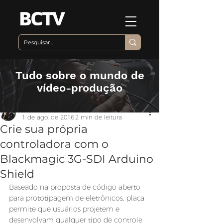
Tudo sobre o mundo de
vídeo-produção
Equipe BCTV
1 de ago. de 2016
2 min de leitura
Crie sua própria
controladora com o
Blackmagic 3G-SDI Arduino
Shield
Baseado na proposta de código aberto 
para prototipagem de eletrônicos, placa 
permite que usuários projetem e 
desenvolvam qualquer tipo de controle 