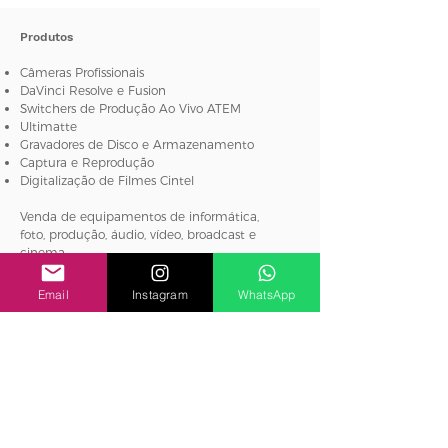
4K IP
Produtos
Câmeras Profissionais
DaVinci Resolve e Fusion
Switchers de Produção Ao Vivo ATEM
Ultimatte
Gravadores de Disco e Armazenamento
Captura e Reprodução
Digitalização de Filmes Cintel
Venda de equipamentos de informática,
foto, produção, áudio, vídeo, broadcast e
cinema.
Blog
Email
Instagram
WhatsApp
Fórum BCTV
Produtos
Conversão de Padrões
Conversores Broadcast
Monitoramento de áudio e vídeo