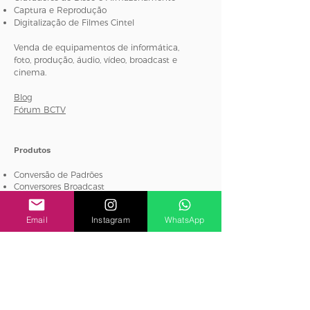
Captura e Reprodução
Digitalização de Filmes Cintel
Venda de equipamentos de informática,
foto, produção, áudio, vídeo, broadcast e
cinema.
Blog
Fórum BCTV
Produtos
Conversão de Padrões
Conversores Broadcast
Monitoramento de áudio e vídeo
Equipamentos de Teste e Medição
Email
Instagram
WhatsApp
MultiView
Roteamento e Distribuição
Streaming e Codificação
Atem Mini
Atem Mini Pro
Categorias