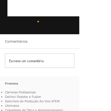
Comentários
Escreva um comentário
Usando estabilizadores
[NABSHOW 20
de câmeras
NewTek apres
novo Switcher 
4K IP
Produtos
Câmeras Profissionais
DaVinci Resolve e Fusion
Switchers de Produção Ao Vivo ATEM
Ultimatte
Gravadores de Disco e Armazenamento