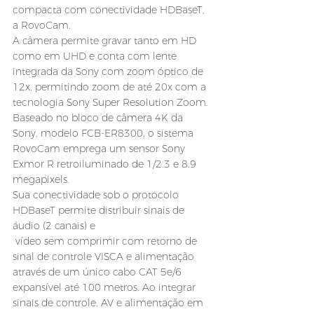
compacta com conectividade HDBaseT, 
a RovoCam.
A câmera permite gravar tanto em HD 
como em UHD e conta com lente 
integrada da Sony com zoom óptico de 
12x, permitindo zoom de até 20x com a 
tecnologia Sony Super Resolution Zoom. 
Baseado no bloco de câmera 4K da 
Sony, modelo FCB-ER8300, o sistema 
RovoCam emprega um sensor Sony 
Exmor R retroiluminado de 1/2.3 e 8.9 
megapixels.
Sua conectividade sob o protocolo 
HDBaseT permite distribuir sinais de 
áudio (2 canais) e 
 vídeo sem comprimir com retorno de 
sinal de controle VISCA e alimentação 
através de um único cabo CAT 5e/6 
expansível até 100 metros. Ao integrar 
sinais de controle, AV e alimentação em 