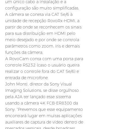
um único cabo a instalação e a 
configuração são muito simplificadas.
A câmera se coneta via CAT 5e/6 à 
unidade de recepção RovoRx-HDMI, a 
partir de onde se reconhecem os sinais 
para sua distribuição em HDMI pelo 
meio desejado e por onde se controla 
parâmetros como zoom, iris e demais 
funções da câmera.
A RovoCam conta com uma porta para 
controle RS232 (caso o usuário queira 
realizar o controle fora do CAT 5e/6) e 
entrada de microfone.
John Monti, diretor da Sony Visual 
Imaging Solutions, se disse orgulhoso 
pela AJA ter lançado esse sistema 
usando a câmera 4K FCB-ER8300 da 
Sony. “Prevemos que esse equipamento 
encontrará lugar em muitas aplicações 
auxiliares de captura de vídeo dentro de 
mercados verticais, desde broadcast, 