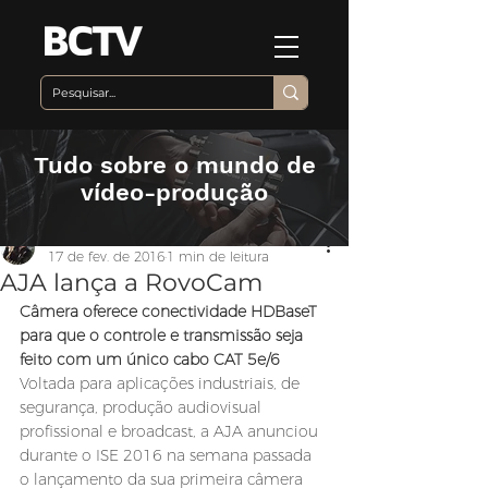
Tudo sobre o mundo de
vídeo-produção
Equipe BCTV
17 de fev. de 2016
1 min de leitura
AJA lança a RovoCam
Câmera oferece conectividade HDBaseT 
para que o controle e transmissão seja 
feito com um único cabo CAT 5e/6
Voltada para aplicações industriais, de 
segurança, produção audiovisual 
profissional e broadcast, a AJA anunciou 
durante o ISE 2016 na semana passada 
o lançamento da sua primeira câmera 