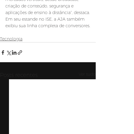
criação de conteúdo, segurança e 
aplicações de ensino à distância”, destaca.
Em seu estande no ISE, a AJA também 
exibiu sua linha completa de conversores.
Tecnologia
Ver tudo
Posts recentes