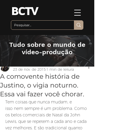
Tudo sobre o mundo de
vídeo-produção
Equipe BCTV
23 de nov. de 2015
1 min de leitura
A comovente história de
Justino, o vigia noturno.
Essa vai fazer você chorar.
Tem coisas que nunca mudam, e 
isso nem sempre é um problema. Como 
os belos comerciais de Natal da John 
Lewis, que se repetem a cada ano e cada 
vez melhores. E tão tradicional quanto 