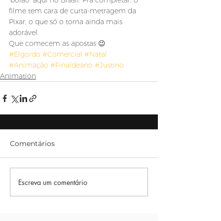
‘bolão’ aqui no Brasil. Pra completar, o 
filme tem cara de curta-metragem da 
Pixar, o que só o torna ainda mais 
adorável.
Que comecem as apostas 😉
#Elgordo
#Comercial
#Natal
#Animação
#Finaldeano
#Justino
Animation
Comentários
Escreva um comentário