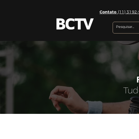
Contato
(11) 3192-
Tud