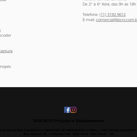
De 2ª à 6ª feira, das 9h às 18h
Telefone:
(11) 3192-9612
E-mail:
comercial@bctv.com.b
s
ecoder
Captura
onopés
2025 BCTV Projetos e Equipamentos
CLP SOLUÇÕES COMERCIO E SERVIÇOS DE INFORMÁTICA EIREL -
CNPJ: 29.494.455/0001-9
Rua Itapeva, 26 – Conjunto 703 - B
ela Vista - São Paulo – SP