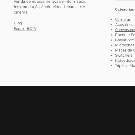
Venda de equipamentos de informática,
foto, produção, áudio, vídeo, broadcast e
Categorias
cinema.
Câmeras
Blog
Acessórios
Fórum BCTV
Conversore
Encoder D
Gravadores
Microfones
Placas de 
Switchers
Roteadores
Tripés e M