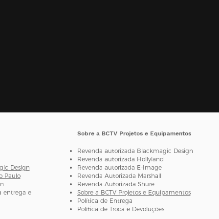
Sobre a BCTV Projetos e Equipamentos
Revenda autorizada Blackmagic Design
Revenda autorizada H
ollyland
gic Design
Revenda autorizada E-Image
o Paulo
Revenda Autorizada Marshall
gn
Revenda Autorizada Shure
 entrega e
Sobre a BCTV Projetos e Equipamentos
Política de Entrega
Política de Troca e Devoluções