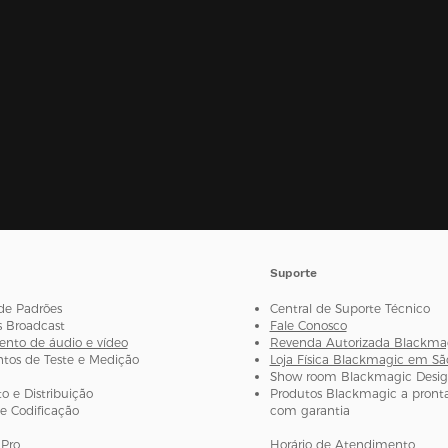
Suporte
de Padrões
Central de Suporte Técnico
s Broadcast
Fale Conosco
nto de áudio e vídeo
Revenda Autorizada Blackma
os de Teste e Medição
Loja Física Blackmagic em Sã
Show room Blackmagic Desi
 e Distribuição
Produtos Blackmagic a pronta
e Codificação
com garantia
Pro
Horário de Atendimento