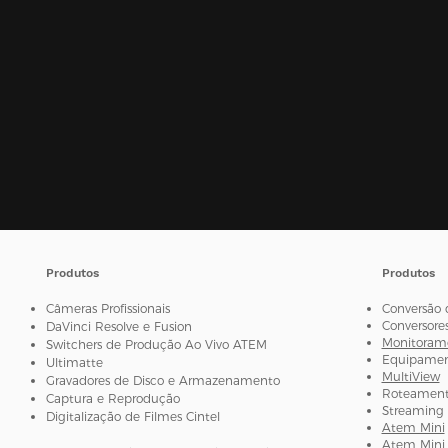
Produtos
Produtos
Câmeras Profissionais
Conversão 
Conversore
DaVinci Resolve e Fusion
Monitorame
Switchers de Produção Ao Vivo ATEM
Equipament
Ultimatte
MultiView
Gravadores de Disco e Armazenamento
Roteamento
Captura e Reprodução
Streaming 
Digitalização de Filmes Cintel
Atem Mini
Atem Mini 