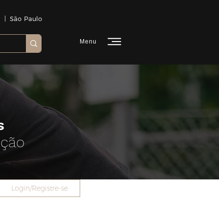
 | São Paulo
Menu
s
ução
Login/Registre-se