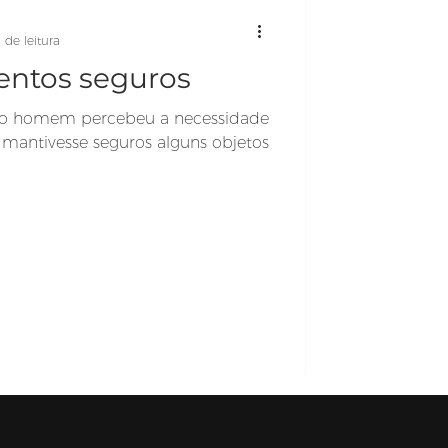
 de leitura
entos seguros
 o homem percebeu a necessidade
 mantivesse seguros alguns objetos